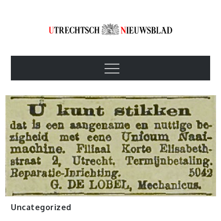
Skip
to
content
Utrechtsch
1893-1967
Menu
Nieuwsblad
Uncategorized