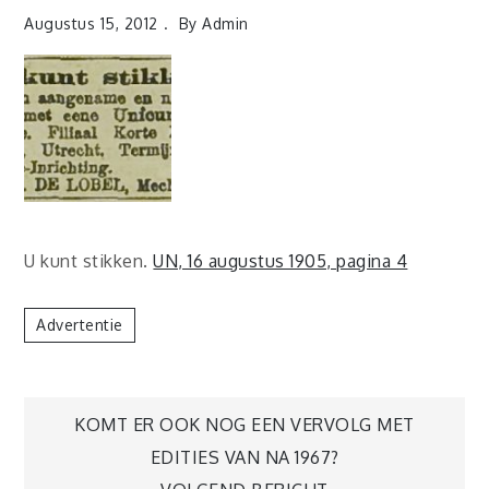
Augustus 15, 2012
By
Admin
U kunt stikken.
UN, 16 augustus 1905, pagina 4
Advertentie
Berichtnavigatie
KOMT ER OOK NOG EEN VERVOLG MET
EDITIES VAN NA 1967?