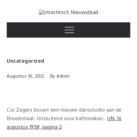
Skip
to
Utrechtsch
content
1893-1967
Menu
Nieuwsblad
Uncategorized
Augustus 16, 2012
By
Admin
Cor Zegers bouwt een nieuwe dansstudio aan de
Breedstraat. Uitsluitend voor katholieken.
UN, 16
augustus 1958, pagina 2