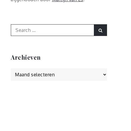
Search
Search
for:
Archieven
Archieven