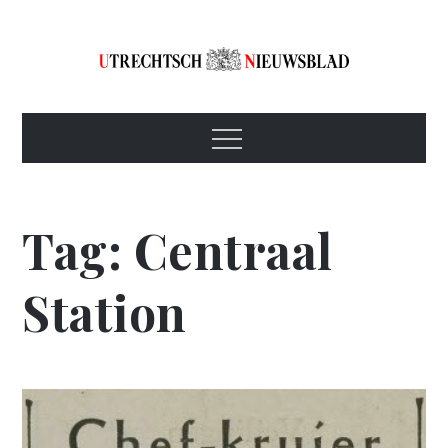
Skip
to
content
Utrechtsch
1893-1967
Menu
Nieuwsblad
Tag:
Centraal
Station