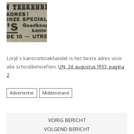
Lorjé’s kantoorboekhandel is het beste adres voor
alle schoolbehoeften.
UN, 26 augustus 1933, pagina
2
Advertentie
Middenstand
Berichtnavigatie
VORIG BERICHT
VOLGEND BERICHT