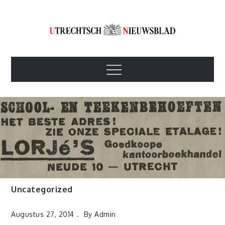
Skip
to
content
Utrechtsch
1893-1967
Menu
Nieuwsblad
Uncategorized
Augustus 27, 2014
By
Admin