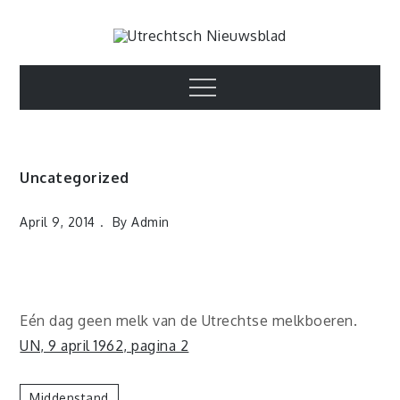
Skip
to
Utrechtsch
content
1893-1967
Menu
Nieuwsblad
Uncategorized
April 9, 2014
By
Admin
Eén dag geen melk van de Utrechtse melkboeren.
UN, 9 april 1962, pagina 2
Middenstand