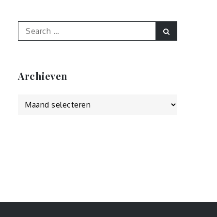
Search
Search
for:
Archieven
Archieven