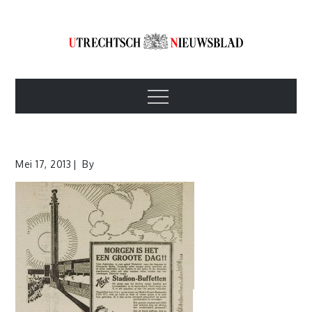
Skip
to
content
Utrechtsch
1893-1967
Menu
Nieuwsblad
Mei 17, 2013
By