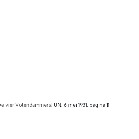
De vier Volendammers!
UN, 6 mei 1931, pagina 11