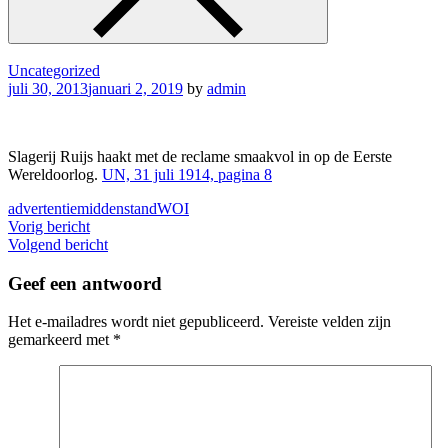
Uncategorized
juli 30, 2013
januari 2, 2019
by
admin
Slagerij Ruijs haakt met de reclame smaakvol in op de Eerste
Wereldoorlog.
UN, 31 juli 1914, pagina 8
advertentie
middenstand
WOI
Berichtnavigatie
Vorig bericht
Volgend bericht
Geef een antwoord
Het e-mailadres wordt niet gepubliceerd.
Vereiste velden zijn
gemarkeerd met
*