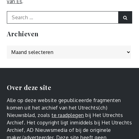
van Es
.
Search
Sear
for:
Archieven
Archieven
Over deze site
Alle op deze website gepubliceerde fragmenten
komen uit het archief van het Utrechts(ch)
Nieuwsblad, zoals
te raadplegen
bij Het Utrechts
Archief. Het copyright ligt inmiddels bij Het Utrechts
Archief, AD Nieuwsmedia of bij de originele
maker/adverteerder. Deze site heeft geen