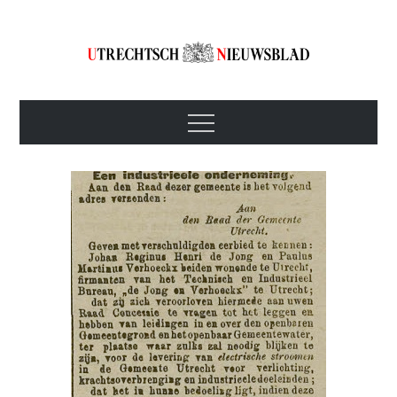
Skip
to
content
Utrechtsch
1893-1967
Menu
Nieuwsblad