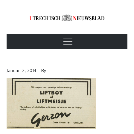
Skip
to
content
Utrechtsch
1893-1967
Menu
Nieuwsblad
Januari 2, 2014
By