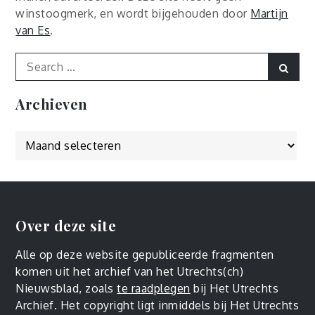
winstoogmerk, en wordt bijgehouden door
Martijn
van Es
.
Search
Sear
for:
Archieven
Archieven
Over deze site
Alle op deze website gepubliceerde fragmenten
komen uit het archief van het Utrechts(ch)
Nieuwsblad, zoals
te raadplegen
bij Het Utrechts
Archief. Het copyright ligt inmiddels bij Het Utrechts