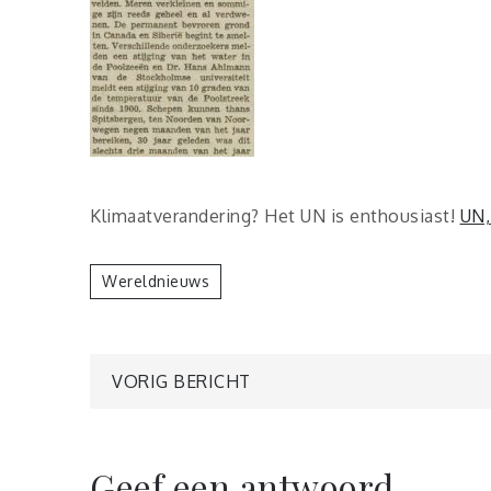
Klimaatverandering? Het UN is enthousiast!
UN,
Wereldnieuws
Berichtnavigatie
VORIG BERICHT
Geef een antwoord