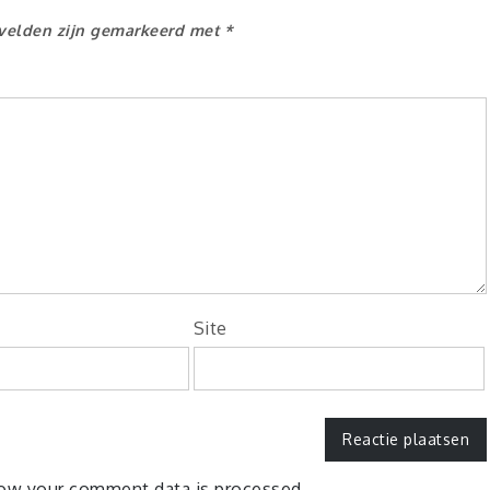
 velden zijn gemarkeerd met
*
Site
ow your comment data is processed.