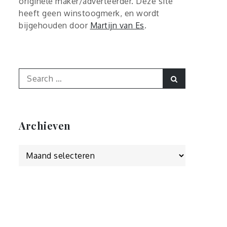
originele maker/adverteerder. Deze site
heeft geen winstoogmerk, en wordt
bijgehouden door
Martijn van Es
.
Search
Search
for:
Archieven
Archieven