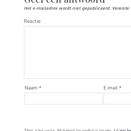
Het e-mailadres wordt niet gepubliceerd.
Vereiste
Reactie
Naam
*
E-mail
*
This site uses Akismet to reduce spam.
Learn h