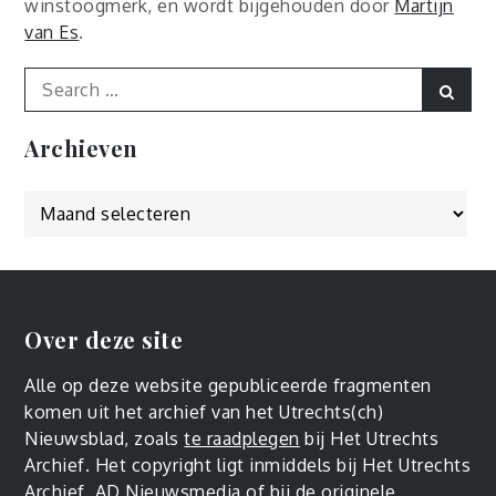
winstoogmerk, en wordt bijgehouden door
Martijn
van Es
.
Search
Sear
for:
Archieven
Archieven
Over deze site
Alle op deze website gepubliceerde fragmenten
komen uit het archief van het Utrechts(ch)
Nieuwsblad, zoals
te raadplegen
bij Het Utrechts
Archief. Het copyright ligt inmiddels bij Het Utrechts
Archief, AD Nieuwsmedia of bij de originele