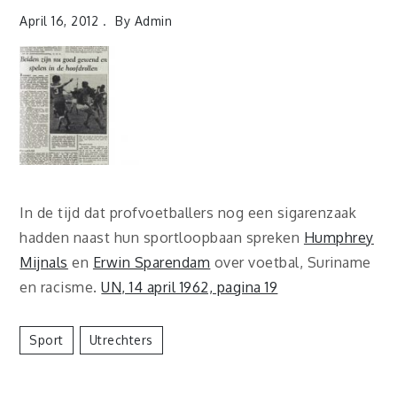
April 16, 2012
By
Admin
In de tijd dat profvoetballers nog een sigarenzaak
hadden naast hun sportloopbaan spreken
Humphrey
Mijnals
en
Erwin Sparendam
over voetbal, Suriname
en racisme.
UN, 14 april 1962, pagina 19
Sport
Utrechters