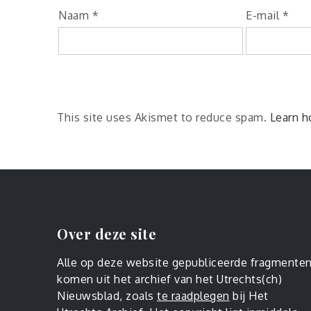
Naam
*
E-mail
*
This site uses Akismet to reduce spam.
Learn h
Over deze site
Alle op deze website gepubliceerde fragmente
komen uit het archief van het Utrechts(ch)
Nieuwsblad, zoals
te raadplegen
bij Het