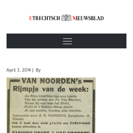
Skip
to
content
Utrechtsch
1893-1967
Menu
Nieuwsblad
April 3, 2014
By