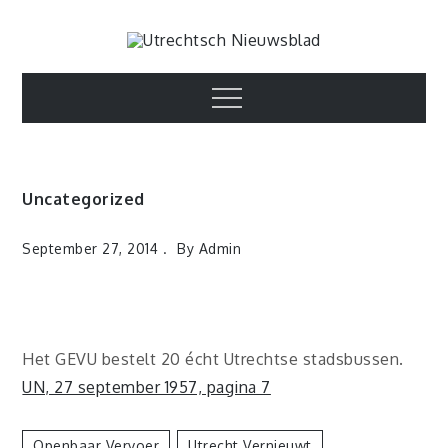
Skip
to
Utrechtsch
content
1893-1967
Menu
Nieuwsblad
Uncategorized
September 27, 2014
By
Admin
Het GEVU bestelt 20 écht Utrechtse stadsbussen.
UN, 27 september 1957, pagina 7
Openbaar Vervoer
Utrecht Vernieuwt