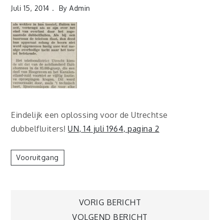
Juli 15, 2014
By
Admin
Eindelijk een oplossing voor de Utrechtse
dubbelfluiters!
UN, 14 juli 1964, pagina 2
Vooruitgang
Berichtnavigatie
VORIG BERICHT
VOLGEND BERICHT