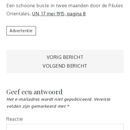
Een schoone buste in twee maanden door de Pilules
Orientales.
UN, 17 mei 1915, pagina 8
Advertentie
Berichtnavigatie
VORIG BERICHT
VOLGEND BERICHT
Geef een antwoord
Het e-mailadres wordt niet gepubliceerd.
Vereiste
velden zijn gemarkeerd met
*
Reactie