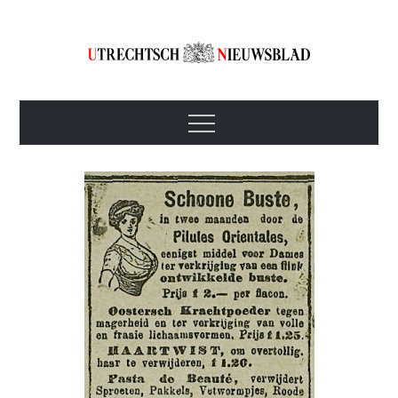
Skip
to
content
Utrechtsch
1893-1967
Menu
Nieuwsblad