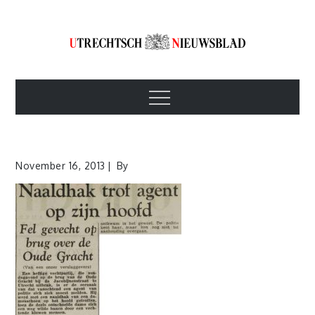
Skip
to
content
Utrechtsch
1893-1967
Menu
Nieuwsblad
November 16, 2013
By