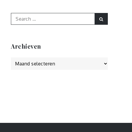
Search
Search
for:
Archieven
Archieven