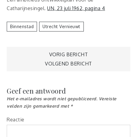
Catharijnesingel.
UN, 23 juli 1962, pagina 4
Binnenstad
Utrecht Vernieuwt
Berichtnavigatie
VORIG BERICHT
VOLGEND BERICHT
Geef een antwoord
Het e-mailadres wordt niet gepubliceerd.
Vereiste
velden zijn gemarkeerd met
*
Reactie