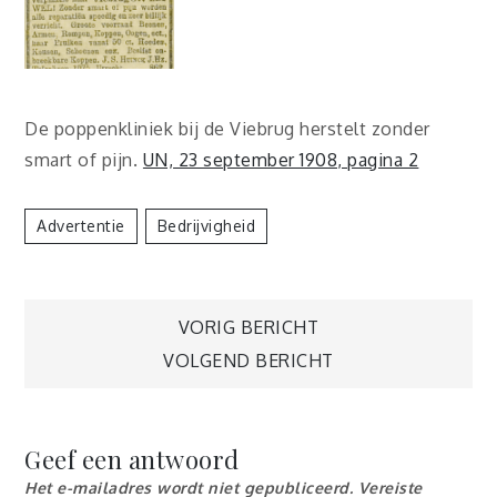
De poppenkliniek bij de Viebrug herstelt zonder
smart of pijn.
UN, 23 september 1908, pagina 2
Advertentie
Bedrijvigheid
Berichtnavigatie
VORIG BERICHT
VOLGEND BERICHT
Geef een antwoord
Het e-mailadres wordt niet gepubliceerd.
Vereiste