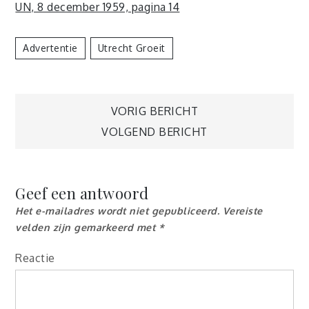
UN, 8 december 1959, pagina 14
Advertentie
Utrecht Groeit
Berichtnavigatie
VORIG BERICHT
VOLGEND BERICHT
Geef een antwoord
Het e-mailadres wordt niet gepubliceerd.
Vereiste
velden zijn gemarkeerd met
*
Reactie