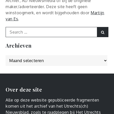
Archief, AD Nieuwsmedia of bij de originele
maker/adverteerder. Deze site heeft geen
winstoogmerk, en wordt bijgehouden door
Martijn
van Es
.
Search
Sear
for:
Archieven
Archieven
Over deze site
Alle op deze website gepubliceerde fragmenten
komen uit het archief van het Utrechts(ch)
Nieuwsblad, zoals
te raadplegen
bij Het Utrechts