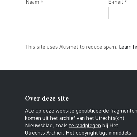
Naam
*
E-mail
*
This site uses Akismet to reduce spam.
Learn h
Over deze site
Alle op deze website gepubliceerde fragmente
komen uit het archief van het Utrechts(ch)
Nieuwsblad, zoals
te raadplegen
bij Het
Utrechts Archief. Het copyright ligt inmiddels