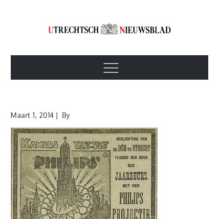
Skip
to
content
Utrechtsch
1893-1967
Menu
Nieuwsblad
Maart 1, 2014
By