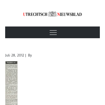
Skip
to
content
Utrechtsch
1893-1967
Menu
Nieuwsblad
Juli 28, 2012
By