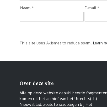
Naam
*
E-mail
*
This site uses Akismet to reduce spam.
Learn h
Over deze site
Alle op deze website gepubliceerde fragmente
komen uit het archief van het Utrechts(ch)
Nieuwsblad, zoals
te raadplegen
bij Het