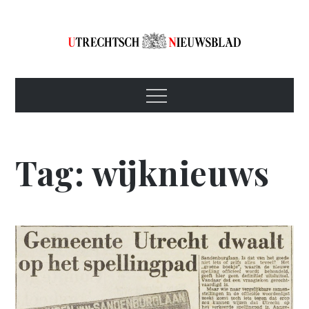
Skip
to
content
Utrechtsch
1893-1967
Menu
Nieuwsblad
Tag:
wijknieuws