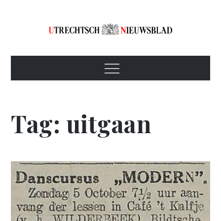
Skip
to
content
Utrechtsch
1893-1967
Menu
Nieuwsblad
Tag:
uitgaan