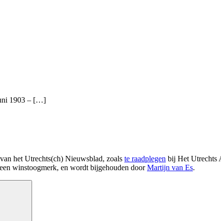
juni 1903 – […]
 van het Utrechts(ch) Nieuwsblad, zoals
te raadplegen
bij Het Utrechts 
t geen winstoogmerk, en wordt bijgehouden door
Martijn van Es
.
Search