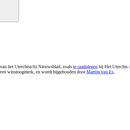
 van het Utrechts(ch) Nieuwsblad, zoals
te raadplegen
bij Het Utrechts 
t geen winstoogmerk, en wordt bijgehouden door
Martijn van Es
.