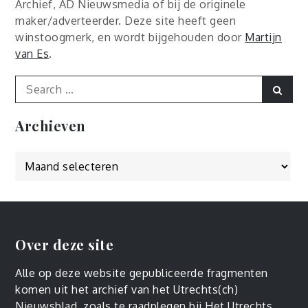
Archief, AD Nieuwsmedia of bij de originele
maker/adverteerder. Deze site heeft geen
winstoogmerk, en wordt bijgehouden door
Martijn
van Es
.
Search
Sear
for:
Archieven
Archieven
Over deze site
Alle op deze website gepubliceerde fragmenten
komen uit het archief van het Utrechts(ch)
Nieuwsblad, zoals
te raadplegen
bij Het Utrechts