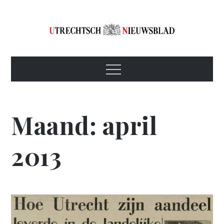
Skip
to
content
Utrechtsch
1893-1967
Menu
Nieuwsblad
Maand:
april
2013