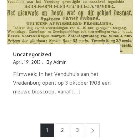
Uncategorized
April 19, 2013
By
Admin
Filmweek: In het Venduhuis aan het
Vredenburg opent op 3 oktober 1908 een
nieuwe bioscoop. Vanaf […]
Berichtnavigatie
1
2
3